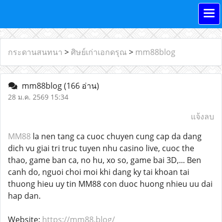
กระดานสนทนา
>
ศิษย์เก่าเอกดรุณ
>
mm88blog
mm88blog
(166 อ่าน)
28 ม.ค. 2569 15:34
แจ้งลบ
MM88
la nen tang ca cuoc chuyen cung cap da dang
dich vu giai tri truc tuyen nhu casino live, cuoc the
thao, game ban ca, no hu, xo so, game bai 3D,... Ben
canh do, nguoi choi moi khi dang ky tai khoan tai
thuong hieu uy tin MM88 con duoc huong nhieu uu dai
hap dan.
Website:
https://mm88.blog/