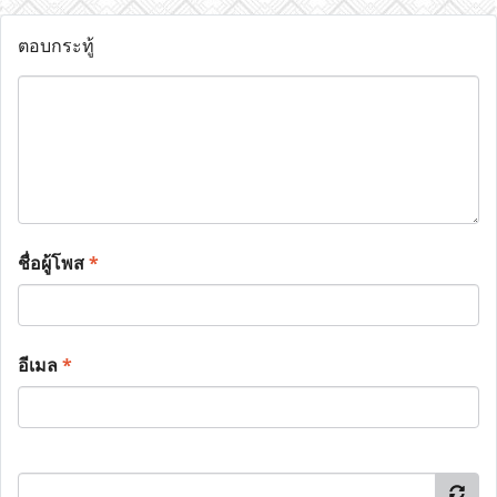
ตอบกระทู้
ชื่อผู้โพส
*
อีเมล
*