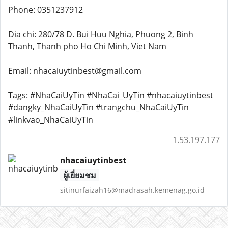
Phone: 0351237912
Dia chi: 280/78 D. Bui Huu Nghia, Phuong 2, Binh
Thanh, Thanh pho Ho Chi Minh, Viet Nam
Email: nhacaiuytinbest@gmail.com
Tags: #NhaCaiUyTin #NhaCai_UyTin #nhacaiuytinbest
#dangky_NhaCaiUyTin #trangchu_NhaCaiUyTin
#linkvao_NhaCaiUyTin
1.53.197.177
nhacaiuytinbest
ผู้เยี่ยมชม
sitinurfaizah16@madrasah.kemenag.go.id