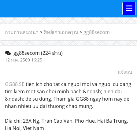
กระดานสนทนา
>
ศิษย์เก่าเอกดรุณ
>
gg88secom
gg88secom
(224 อ่าน)
12 ม.ค. 2569 16:25
แจ้งลบ
GG88 SE
tien ich cho tat ca nguoi moi va nguoi cu dang
tim kiem mot san choi minh bach &ndash; hien dai
&ndash; de su dung. Tham gia GG88 ngay hom nay de
nhan nhieu uu dai thuong chao mung.
Dia chi: 23A Ng. Tran Cao Van, Pho Hue, Hai Ba Trung,
Ha Noi, Viet Nam