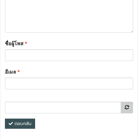
ชื่อผู้โพส
*
อีเมล
*
ตอบกลับ