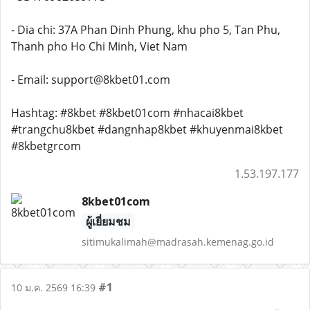
- Dia chi: 37A Phan Dinh Phung, khu pho 5, Tan Phu,
Thanh pho Ho Chi Minh, Viet Nam
- Email: support@8kbet01.com
Hashtag: #8kbet #8kbet01com #nhacai8kbet
#trangchu8kbet #dangnhap8kbet #khuyenmai8kbet
#8kbetgrcom
1.53.197.177
8kbet01com
ผู้เยี่ยมชม
sitimukalimah@madrasah.kemenag.go.id
#1
10 ม.ค. 2569 16:39