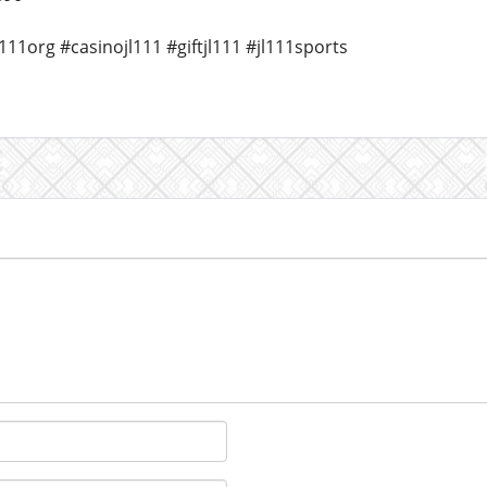
111org #casinojl111 #giftjl111 #jl111sports