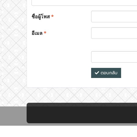
ชื่อผู้โพส
*
อีเมล
*
ตอบกลับ