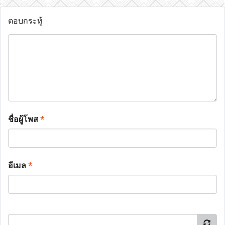
ตอบกระทู้
ชื่อผู้โพส
*
อีเมล
*