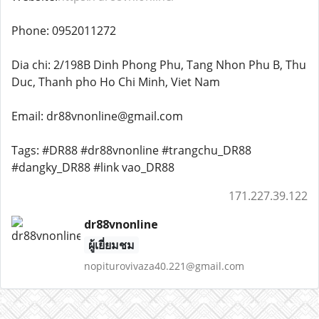
Phone: 0952011272
Dia chi: 2/198B Dinh Phong Phu, Tang Nhon Phu B, Thu
Duc, Thanh pho Ho Chi Minh, Viet Nam
Email: dr88vnonline@gmail.com
Tags: #DR88 #dr88vnonline #trangchu_DR88
#dangky_DR88 #link vao_DR88
171.227.39.122
dr88vnonline
ผู้เยี่ยมชม
nopiturovivaza40.221@gmail.com