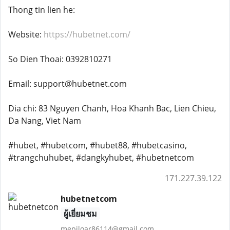
Thong tin lien he:
Website:
https://hubetnet.com/
So Dien Thoai: 0392810271
Email: support@hubetnet.com
Dia chi: 83 Nguyen Chanh, Hoa Khanh Bac, Lien Chieu,
Da Nang, Viet Nam
#hubet, #hubetcom, #hubet88, #hubetcasino,
#trangchuhubet, #dangkyhubet, #hubetnetcom
171.227.39.122
hubetnetcom
ผู้เยี่ยมชม
mepiloar86114@gmail.com