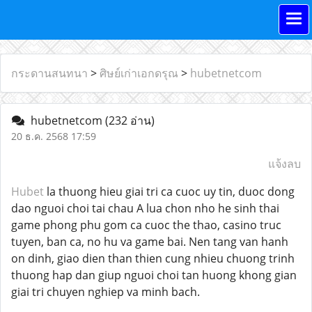
กระดานสนทนา
>
ศิษย์เก่าเอกดรุณ
>
hubetnetcom
hubetnetcom
(232 อ่าน)
20 ธ.ค. 2568 17:59
แจ้งลบ
Hubet
la thuong hieu giai tri ca cuoc uy tin, duoc dong
dao nguoi choi tai chau A lua chon nho he sinh thai
game phong phu gom ca cuoc the thao, casino truc
tuyen, ban ca, no hu va game bai. Nen tang van hanh
on dinh, giao dien than thien cung nhieu chuong trinh
thuong hap dan giup nguoi choi tan huong khong gian
giai tri chuyen nghiep va minh bach.