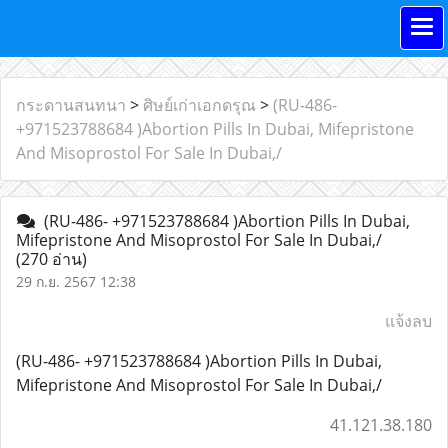
กระดานสนทนา
>
ศิษย์เก่าเอกดรุณ
>
(RU-486-
+971523788684 )Abortion Pills In Dubai, Mifepristone
And Misoprostol For Sale In Dubai,/
(RU-486- +971523788684 )Abortion Pills In Dubai,
Mifepristone And Misoprostol For Sale In Dubai,/
(270 อ่าน)
29 ก.ย. 2567 12:38
แจ้งลบ
(RU-486- +971523788684 )Abortion Pills In Dubai,
Mifepristone And Misoprostol For Sale In Dubai,/
41.121.38.180