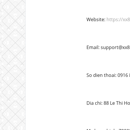
Website:
https://xx8
Email: support@xx8
So dien thoai: 0916
Dia chi: 88 Le Thi 