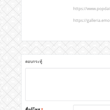
https://www.popdai
https://galleria.em
ตอบกระทู้
ชื่อผู้โพส
*