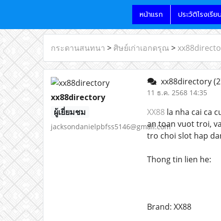
หน้าแรก
ประวัติโรงเรีย
กระดานสนทนา
>
ศิษย์เก่าเอกดรุณ
>
xx88directo
xx88directory
(2
11 ธ.ค. 2568 14:35
xx88directory
ผู้เยี่ยมชม
XX88
la nha cai ca c
an toan vuot troi, 
jacksondanielpbfss5146@gmail.com
tro choi slot hap d
Thong tin lien he:
Brand: XX88