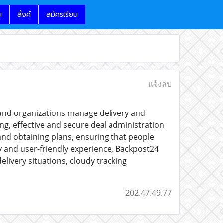
น
ลิ้งค์
สมัครเรียน
แจ้งลบ
 and organizations manage delivery and
ng, effective and secure deal administration
and obtaining plans, ensuring that people
y and user-friendly experience, Backpost24
elivery situations, cloudy tracking
202.47.49.77