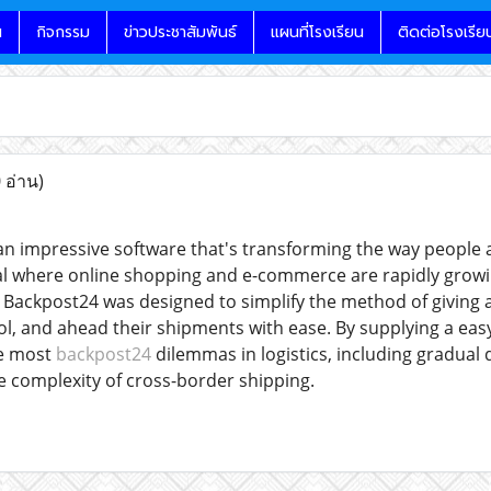
น
กิจกรรม
ข่าวประชาสัมพันธ์
แผนที่โรงเรียน
ติดต่อโรงเรีย
 อ่าน)
n impressive software that's transforming the way people
obal where online shopping and e-commerce are rapidly growi
. Backpost24 was designed to simplify the method of giving 
l, and ahead their shipments with ease. By supplying a eas
he most
backpost24
dilemmas in logistics, including gradual d
e complexity of cross-border shipping.