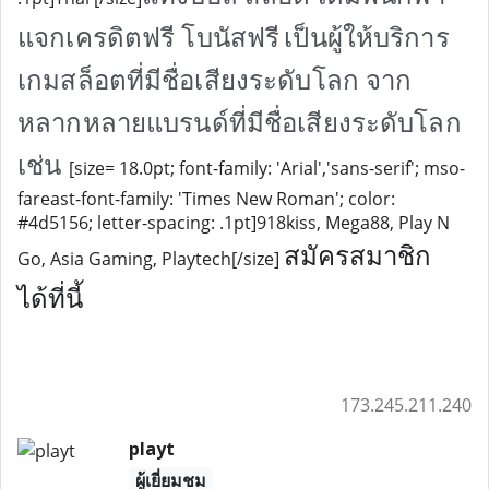
แจกเครดิตฟรี โบนัสฟรี
เป็นผู้ให้บริการ
เกมสล็อตที่มีชื่อเสียงระดับโลก จาก
หลากหลายแบรนด์ที่มีชื่อเสียงระดับโลก
เช่น
[size= 18.0pt; font-family: 'Arial','sans-serif'; mso-
fareast-font-family: 'Times New Roman'; color:
#4d5156; letter-spacing: .1pt]918kiss, Mega88, Play N
สมัครสมาชิก
Go, Asia Gaming, Playtech[/size]
ได้ที่นี้
173.245.211.240
playt
ผู้เยี่ยมชม