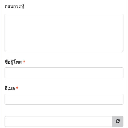
ตอบกระทู้
ชื่อผู้โพส
*
อีเมล
*