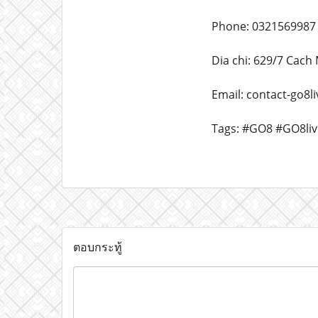
Phone: 0321569987
Dia chi: 629/7 Cac
Email: contact-go8
Tags: #GO8 #GO8li
ตอบกระทู้