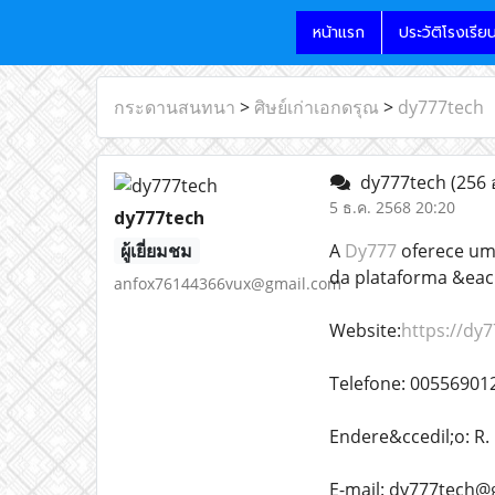
หน้าแรก
ประวัติโรงเรีย
กระดานสนทนา
>
ศิษย์เก่าเอกดรุณ
>
dy777tech
dy777tech
(256 
5 ธ.ค. 2568 20:20
dy777tech
ผู้เยี่ยมชม
A
Dy777
oferece um 
da plataforma &eacu
anfox76144366vux@gmail.com
Website:
https://dy7
Telefone: 00556901
Endere&ccedil;o: R. 
E-mail: dy777tech@