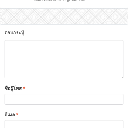
ตอบกระทู้
ชื่อผู้โพส
*
อีเมล
*