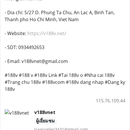
- Dia chi: 5/27 D. Phung Ta Chu, An Lac A, Binh Tan,
Thanh pho Ho Chi Minh, Viet Nam
- Website:
https://v188v.net/
- SDT: 0934492653
- Email: v188vnet@gmail.com
#188v #188 v #188v Link #Tai 188v o #Nha cai 188v
#Trang chu 188v #188vcom #188v dang nhap #Dang ky
188v
115.76.109.44
v188vnet
ผู้เยี่ยมชม
isaacvaleri3431@gmail.com