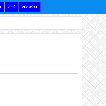
น
ลิ้งค์
สมัครเรียน