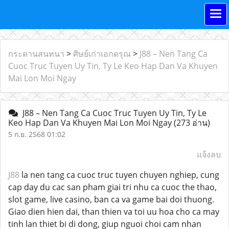
กระดานสนทนา
>
ศิษย์เก่าเอกดรุณ
>
J88 – Nen Tang Ca
Cuoc Truc Tuyen Uy Tin, Ty Le Keo Hap Dan Va Khuyen
Mai Lon Moi Ngay
J88 – Nen Tang Ca Cuoc Truc Tuyen Uy Tin, Ty Le
Keo Hap Dan Va Khuyen Mai Lon Moi Ngay
(273 อ่าน)
5 ก.ย. 2568 01:02
แจ้งลบ
J88
la nen tang ca cuoc truc tuyen chuyen nghiep, cung
cap day du cac san pham giai tri nhu ca cuoc the thao,
slot game, live casino, ban ca va game bai doi thuong.
Giao dien hien dai, than thien va toi uu hoa cho ca may
tinh lan thiet bi di dong, giup nguoi choi cam nhan