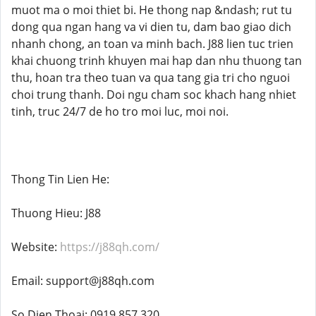
muot ma o moi thiet bi. He thong nap &ndash; rut tu
dong qua ngan hang va vi dien tu, dam bao giao dich
nhanh chong, an toan va minh bach. J88 lien tuc trien
khai chuong trinh khuyen mai hap dan nhu thuong tan
thu, hoan tra theo tuan va qua tang gia tri cho nguoi
choi trung thanh. Doi ngu cham soc khach hang nhiet
tinh, truc 24/7 de ho tro moi luc, moi noi.
Thong Tin Lien He:
Thuong Hieu: J88
Website:
https://j88qh.com/
Email: support@j88qh.com
So Dien Thoai: 0919 857 320