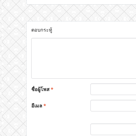
ตอบกระทู้
ชื่อผู้โพส
*
อีเมล
*