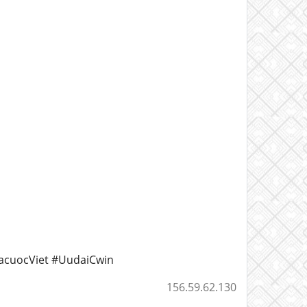
acuocViet #UudaiCwin
156.59.62.130