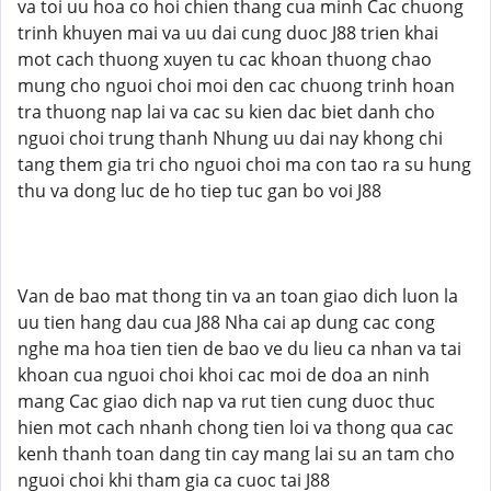
va toi uu hoa co hoi chien thang cua minh Cac chuong
trinh khuyen mai va uu dai cung duoc J88 trien khai
mot cach thuong xuyen tu cac khoan thuong chao
mung cho nguoi choi moi den cac chuong trinh hoan
tra thuong nap lai va cac su kien dac biet danh cho
nguoi choi trung thanh Nhung uu dai nay khong chi
tang them gia tri cho nguoi choi ma con tao ra su hung
thu va dong luc de ho tiep tuc gan bo voi J88
Van de bao mat thong tin va an toan giao dich luon la
uu tien hang dau cua J88 Nha cai ap dung cac cong
nghe ma hoa tien tien de bao ve du lieu ca nhan va tai
khoan cua nguoi choi khoi cac moi de doa an ninh
mang Cac giao dich nap va rut tien cung duoc thuc
hien mot cach nhanh chong tien loi va thong qua cac
kenh thanh toan dang tin cay mang lai su an tam cho
nguoi choi khi tham gia ca cuoc tai J88