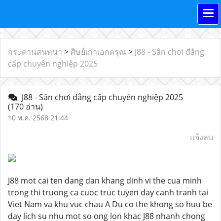
กระดานสนทนา
>
ศิษย์เก่าเอกดรุณ
>
J88 - Sân chơi đẳng
cấp chuyên nghiệp 2025
J88 - Sân chơi đẳng cấp chuyên nghiệp 2025
(170 อ่าน)
10 พ.ค. 2568 21:44
แจ้งลบ
J88 mot cai ten dang dan khang dinh vi the cua minh
trong thi truong ca cuoc truc tuyen day canh tranh tai
Viet Nam va khu vuc chau A Du co the khong so huu be
day lich su nhu mot so ong lon khac J88 nhanh chong