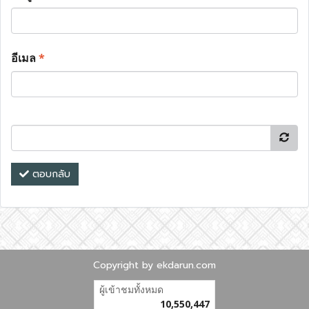
อีเมล
*
ตอบกลับ
Copyright by ekdarun.com
ผู้เข้าชมวันนี้
1,203