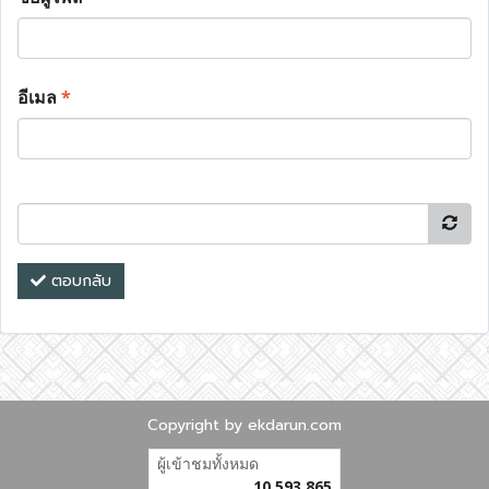
อีเมล
*
ตอบกลับ
Copyright by ekdarun.com
ผู้เข้าชมทั้งหมด
10,593,865