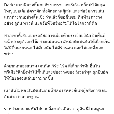
Darkz แบบพินาศสิ้นซะด้วย เพราะ เจอร์เก้น คล็อปป์ จัดชุด
ใหญ่แบบเต็มอัตราศึก ทั้งศักยภาพผู้เล่น และฟอร์มการเล่น
แตกต่างกันอย่างสิ้นเชิง ว่าแล้วก็ขอชื่นชม ทีมท้ายตาราง
อย่าง ลูตัน ทาวน์ นะครับที่โชว์ฟอร์มได้ไฉไลกว่าที่คิด
พวกเขาตั้งรับแบบรถบัสอย่างเพียบด้วยระเบียบวินัย ปิดพื้นที่
หน้าประตูตัวเองได้อย่างแน่นหนา มิหนำยังเล่นกันได้เยือกเย็น
ไม่มีตื่นตระหนก ไม่มีกดดัน ไม่มีร้อนลน และไม่เตะทิ้งเตะ
ขว้าง
ด้วยขนดของสนาม เคนนิลเวิร์ธ โร้ด ที่เล็กกว่าทีมอื่นใน
พรีเมียร์ลีกยิ่งทำให้พื้นที่และช่องว่างของ ลิเวอร์พูล ถูกบีบอัด
ให้น้อยลงจนเล่นยากมากขึ้น
เท่านั้นไม่พอ มันยังเป็นเกมที่พลพรรคหงส์แดงผู้อหังการเล่น
กันต่ำกว่ามาตรฐาน
ระหว่างเกม ผมหันไปบอกจิ้งจกตัวเดิมว่า...ลูตัน นี่ไม่หมูนะ