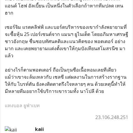
แอนด์ โฮฟ อัลเบี้ยน เป็นหนึ่งในตัวเลือกถ้าหากทีมปลด เทน
ฮาก
เซอร์จิม แรตคลิฟฟ์ และบอร์ดบริหารของเขากำลังพยายามที่
จะซื้อหุ้น 25 เปอร์เซนต์จาก แมนฯ ยูไนเต็ด โดยอภิมหาเศรษฐี
ชาวอังกฤษ ชื่นชอบทัศนคติและแนวคิดของ พอตเตอร์ อย่าง
มาก และเคยพยายามแต่งตั้งเขาให้กุมบังเหียนสโมสรนีซ มา
แล้ว
อย่างไรก็ตามพอตเตอร์ ถือเป็นกุนซือเนื้อหอมเลยทีเดียว
แม้ว่าเขาจะล้มเหลวกับ เชลซี แต่ผลงานในการสร้างรากฐาน
ให้กับ ไบรท์ตัน ยังคงติดตาตรึงใจหลายๆ คน ด้วยเหตุนี้ทำให้
มีหลายทีมอยากใช้บริการเขารวมทั้ง นาโปลี ด้วย
แทงบอล ยูฟ่าเบท
23.106.248.251
kaii