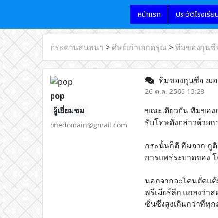
หน้าแรก
ประวัติโรงเรีย
กระดานสนทนา
>
ศิษย์เก่าเอกดรุณ
>
ทีมของกุนซื
ทีมของกุนซือ ฌอ
26 ต.ค. 2566 13:28
pop
ผู้เยี่ยมชม
ขณะเดียวกัน ทีมของกุ
รับโทษดังกล่าวด้วยกา
onedomain@gmail.com
กระนั้นก็ดี ทีมจาก ก
การแพร่ระบาดของ โ
นอกจากจะโดนตัดแต้มแ
พรีเมียร์ลีก แถลงว่
ซั่นซึ่งสูงเกินกว่าที