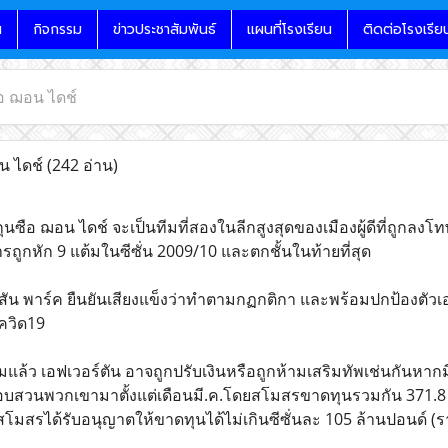
น
กิจกรรม
ข่าวประชาสัมพันธ์
แผนที่โรงเรียน
ติดต่อโรงเรีย
อ ฌอน ไดช์
น ไดช์
(242 อ่าน)
นซือ ฌอน ไดช์ จะเป็นทีมที่สองในลีกสูงสุดของเมืองผู้ดีที่ถูกลงโ
รถูกหัก 9 แต้มในซีซั่น 2009/10 และตกชั้นในท้ายที่สุด
ูดิสัน พาร์ค ยืนยันเสียงแข็งว่าทำตามกฏกติกา และพร้อมปกป้องตัวเอ
ควิด19
ล้ว เอฟเวอร์ตัน อาจถูกปรับเงินหรือถูกห้ามเสริมทัพเช่นกันหาก
าสอบสวนพวกเขามาตั้งแต่เดือนมี.ค.โดยสโมสรขาดทุนรวมกัน 371.8
่ทุกสโมสรได้รับอนุญาตให้ขาดทุนได้ไม่เกินซีซั่นละ 105 ล้านปอนด์ 