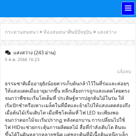
กระดานสนทนา
>
ห้องสนทนาศิษย์ปัจจุบัน
>
แสงสว่าง
แสงสว่าง
(243 อ่าน)
5 ส.ค. 2566 16:23
แจ้งลบ
ธรรมชาติเมื่ออายุยังน้อยควรเก็บต้นกล้าไว้ในที่ร่มและค่อยๆ
ให้แสงแดดเมื่ออายุมากขึ้น หลีกเลี่ยงการถูกแสงแดดโดยตรง
จนกว่าพืชจะเริ่มโตเต็มที่ ประดิษฐ์หากปลูกต้นไม้ในร่ม ให้
เริ่มปักชำหรือเพาะเมล็ดในที่มืดและย้ายไปให้แสงแดดส่องถึง
เมื่อต้นไม้เริ่มเติบโต เมื่อพืชโตเต็มที่ ไฟ LED จะเพียงพอ
จนกว่าดอกไม้จะเริ่มปรากฏ หลังดอกบาน การเปลี่ยนไปใช้
ไฟ HIDจะช่วยกระตุ้นการผลิตผลไม้ สื่อที่กำลังเติบโต ดินจะ
ขึ้นได้ในดินหลากหลายชนิด แต่ชอบดินที่มีเนื้อดินเหนียวเล็ก