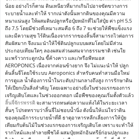
น้อย อย่างไรก็ตาม ดินเหนียวที่มากเกินไปอาจขัดขวางการ
ระบายน้ำและทำให้ รากเน่าดังนั้นหากดินของคุณมีความ
หนาแน่นสูง ให้ผสมดินปลูกหรือปุ๋ยหมักที่ไม่ใส่ปุ๋ย ค่า pH 5.5
ถึง 7.5 โดยมีช่วงที่เหมาะสมคือ 6 ถึง 7 จะช่วยให้พืชแข็งแรง
และมีความสุข ไร้ดินเนื่องจากรากของลิ้นจี่สามารถไวต่อการ
สัมผัสมาก จึงแนะนำให้ใช้ดินปลูกแบบผสมโดยไม่มีส่วน
ประกอบเทียมใดๆ ลองผสมส่วนผสมจากธรรมชาติ เช่นใย
มะพร้าวกระดูกป่น ขี้ค้างคาว และ/หรือพีทมอส
AEROPONICS เนื่องจากค่อนข้างยาก จึง ไม่แนะนำให้ ปลูก
ต้นลิ้นจี่โดยใช้ระบบ Aeroponics สำหรับคนทำสวนมือใหม่
การดูแล น้ำต้องการน้ำในระดับปานกลางถึงสูง การรักษาดิน
ให้เปียกเป็นสิ่งสำคัญ โดยเฉพาะอย่างยิ่งในช่วงแรกของการ
เจริญเติบโตและในช่วงออกดอก เมื่อพืชของคุณเริ่มตั้งตัวแล้ว
ลิ้นจี่จักรพรรดิ
จะสามารถทนต่อความแห้งได้ในระยะเวลา
สั้นๆ โปรดทราบว่าลิ้นจี่ไม่ชอบน้ำนิ่ง ดังนั้นให้แน่ใจว่าดิน
ของคุณมีการระบายน้ำที่ดี ธาตุอาหารหลีกเลี่ยงการให้ปุ๋ย
เทียมกับต้นไม้ในช่วงแรกของการเจริญเติบโต เพราะจะทำให้
รากไหม้และทำลายพืชได้ ผสมปุ๋ยหมักอินทรีย์ก่อนปลูกและ