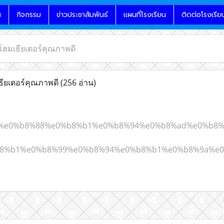
น
กิจกรรม
ข่าวประชาสัมพันธ์
แผนที่โรงเรียน
ติดต่อโรงเรีย
ดโฮมเธียเตอร์คุณภาพดี
ธียเตอร์คุณภาพดี
(256 อ่าน)
net/%e0%b8%88%e0%b8%b1%e0%b8%94%e0%b8%ad%e0%
8%b1%e0%b8%99%e0%b8%94%e0%b8%b1%e0%b8%9a%e0