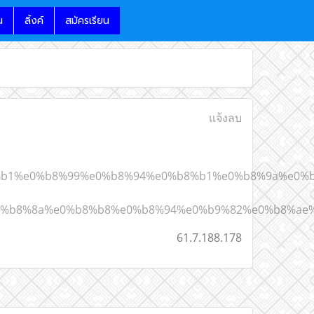
น
ลิ้งค์
สมัครเรียน
แจ้งลบ
b8%b1%e0%b8%99%e0%b8%94%e0%b8%b1%e0%b8%9a%e0%
%b8%8a%e0%b8%b8%e0%b8%94%e0%b9%82%e0%b8%ae%
61.7.188.178