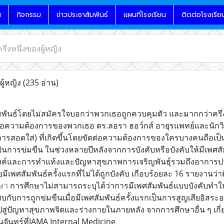
น
กิจกรรม
ข่าวประชาสัมพันธ์
แผนที่โรงเรียน
ติดต่อโรงเรีย
รึ่งหนึ่งของผู้หญิง
ผู้หญิง
(235 อ่าน)
ัมพันธ์โดยไม่สมัครใจบอกว่าพวกเธอถูกควบคุมตัว และมากกว่าครึ่
ต่อความต้องการของพวกเธอ ดร.ลอรา ฮอว์กส์ อายุรแพทย์และนักวิ
ยการสอดใส่) ที่เกิดขึ้นโดยขัดต่อความต้องการของใครบางคนถือเ
เป็นการข่มขืน ในช่วงหลายปีหลังจากการบังคับหรือบังคับให้มีเพศสั
ระสงค์และการทำแท้งและปัญหาสุขภาพการเจริญพันธุ์รวมถึงอากา
ยมีเพศสัมพันธ์ครั้งแรกที่ไม่ได้ถูกบังคับ เกือบร้อยละ 16 รายงานว่ามี
ษา
การศึกษาไม่สามารถระบุได้ว่าการมีเพศสัมพันธ์แบบบังคับทำให
สบกับการถูกข่มขืนเมื่อมีเพศสัมพันธ์ครั้งแรกเป็นการสูญเสียอิสระอ
สู่ปัญหาสุขภาพจิตและร่างกายในภายหลัง จากการศึกษาอื่น ๆ เกี่ย
นจันทร์ที่JAMA Internal Medicine