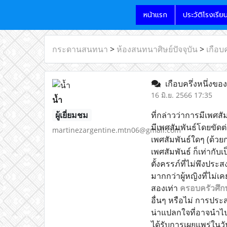
หน้าแรก
ประวัติโรงเรีย
กระดานสนทนา
>
ห้องสนทนาศิษย์ปัจจุบัน
>
เกือบค
เกือบครึ่งหนึ่งของ
16 มิ.ย. 2566 17:35
น้ำ
ผู้เยี่ยมชม
ที่กล่าวว่าการมีเพศส
มีเพศสัมพันธ์โดยขัด
martinezargentine.mtn06@gmail.com
เพศสัมพันธ์ใดๆ (ด้ว
เพศสัมพันธ์ ก็เท่ากับ
ตั้งครรภ์ที่ไม่พึงป
มากกว่าผู้หญิงที่ไม่เค
สองเท่า
ครอบครัวศึก
อื่นๆ หรือไม่ การประ
น่าแปลกใจที่อาจนำไป
ได้รับการเผยแพร่ในวั