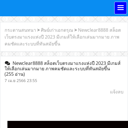
กระดานสนทนา
>
ศิษย์เก่าเอกดรุณ
>
Newclear8888 สล็อต
เว็บตรงมาแรงแห่งปี 2023 มีเกมส์ให้เลือกเล่นมากมาย ภาพ
คมชัดและระบบที่ทันสมัยขึ้น
Newclear8888 สล็อตเว็บตรงมาแรงแห่งปี 2023 มีเกมส์
ให้เลือกเล่นมากมาย ภาพคมชัดและระบบที่ทันสมัยขึ้น
(255 อ่าน)
7 เม.ย 2566 23:55
แจ้งลบ