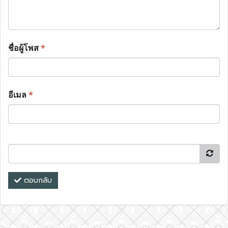
ชื่อผู้โพส
*
อีเมล
*
ตอบกลับ