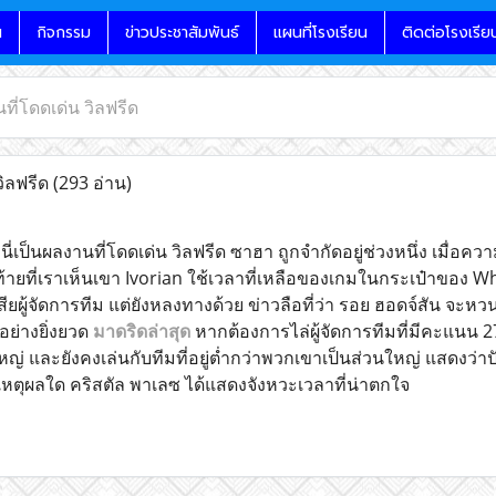
น
กิจกรรม
ข่าวประชาสัมพันธ์
แผนที่โรงเรียน
ติดต่อโรงเรีย
ที่โดดเด่น วิลฟรีด
วิลฟรีด
(293 อ่าน)
 นี่เป็นผลงานที่โดดเด่น วิลฟรีด ซาฮา ถูกจำกัดอยู่ช่วงหนึ่ง เม
ุดท้ายที่เราเห็นเขา Ivorian ใช้เวลาที่เหลือของเกมในกระเป๋าของ Whi
เสียผู้จัดการทีม แต่ยังหลงทางด้วย ข่าวลือที่ว่า รอย ฮอดจ์สัน จะหวน
อย่างยิ่งยวด
มาดริดล่าสุด
หากต้องการไล่ผู้จัดการทีมที่มีคะแนน 
หญ่ และยังคงเล่นกับทีมที่อยู่ต่ำกว่าพวกเขาเป็นส่วนใหญ่ แสดงว
วยเหตุผลใด คริสตัล พาเลซ ได้แสดงจังหวะเวลาที่น่าตกใจ