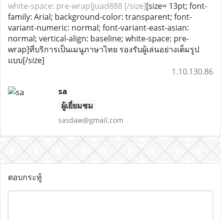
white-space: pre-wrap]juad888 [/size]
[size= 13pt; font-
family: Arial; background-color: transparent; font-
variant-numeric: normal; font-variant-east-asian:
normal; vertical-align: baseline; white-space: pre-
wrap]ที่บริการเป็นเมนูภาษาไทย รองรับผู้เล่นอย่างเต็มรูป
แบบ[/size]
1.10.130.86
sa
ผู้เยี่ยมชม
sasdaw@gmail.com
ตอบกระทู้