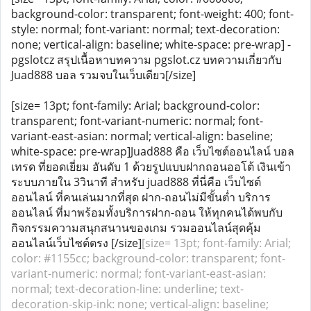
background-color: transparent; font-weight: 400; font-
style: normal; font-variant: normal; text-decoration:
none; vertical-align: baseline; white-space: pre-wrap] -
pgslotcz สรุปเนื้อหาบทความ pgslot.cz บทความเกี่ยวกับ
Juad888 บอล รวมจบในเว็บเดียว[/size]
[size= 13pt; font-family: Arial; background-color:
transparent; font-variant-numeric: normal; font-
variant-east-asian: normal; vertical-align: baseline;
white-space: pre-wrap]Juad888 คือ เว็บไซต์ออนไลน์ บอล
เทรด ที่ยอดเยี่ยม อันดับ 1 ด้วยรูปแบบฝากถอนออโต้ เงินเข้า
ระบบภายใน 3วินาที สำหรับ juad888 ที่นี่คือ เว็บไซต์
ออนไลน์ ที่คนเล่นมากที่สุด ฝาก-ถอนไม่มีขั้นต่ำ บริการ
ออนไลน์ ที่มาพร้อมทั้งบริการฝาก-ถอน ให้ทุกคนได้พบกับ
กิจกรรมความสนุกสนานของเกม รวมออนไลน์สุดคุ้ม
ออนไลน์เว็บไซต์ตรง [/size]
[size= 13pt; font-family: Arial;
color: #1155cc; background-color: transparent; font-
variant-numeric: normal; font-variant-east-asian:
normal; text-decoration-line: underline; text-
decoration-skip-ink: none; vertical-align: baseline;