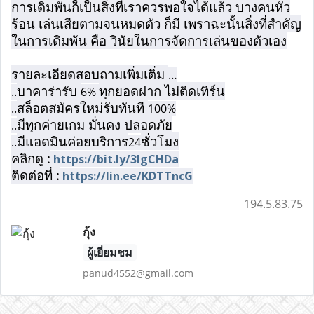
การเดิมพันก็เป็นสิ่งที่เราควรพอใจได้แล้ว บางคนหัว
ร้อน เล่นเสียตามจนหมดตัว ก็มี เพราฉะนั้นสิ่งที่สำคัญ
ในการเดิมพัน คือ วินัยในการจัดการเล่นของตัวเอง
รายละเอียดสอบถามเพิ่มเติ่ม
…
บาคาร่ารับ
ทุกยอดฝาก ไม่ติดเทิร์น
..
6%
สล็อตสมัครใหม่รับทันที
..
100%
มีทุกค่ายเกม มั่นคง ปลอดภัย
..
มีแอดมินค่อยบริการ
ชั่วโมง
..
24
คลิกดู :
https://bit.ly/3lgCHDa
ติดต่อที่ :
https://lin.ee/KDTTncG
194.5.83.75
กุ้ง
ผู้เยี่ยมชม
panud4552@gmail.com