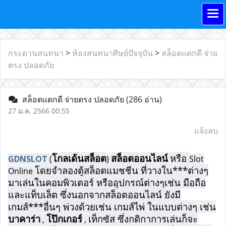
กระดานสนทนา
>
ห้องสนทนาศิษย์ปัจจุบัน
>
สล็อตแตกดี จ่าย
ตรง ปลอดภัย
สล็อตแตกดี จ่ายตรง ปลอดภัย
(286 อ่าน)
27 ม.ค. 2566 00:55
แจ้งลบ
โกลเด้นสล็อต
สล็อตออนไลน์
หรือ
GDNSLOT
(
)
Slot
โดยจำลองตู้สล็อตแมชชีน ที่วางใน***ต่างๆ
Online
มาเล่นในคอมพิวเตอร์ หรืออุปกรณ์ต่างๆเช่น มือถือ
และแท็บเล็ต ซึ่งนอกจากสล็อตออนไลน์ ยังมี
เกมส์***อื่นๆ พ่วงด้วยเช่น เกมส์ไพ่ ในแบบต่างๆ เช่น
บาคาร่า
โป๊กเกอร์
เท็กซัส ซึ่งกติกาการเล่นก็จะ
,
,