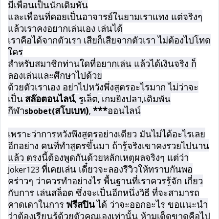
มีเพื่อนเป็นนักเดิมพัน
และเพื่อนที่คอยเป็นอาจารย์ในยามเราแทง แต่จริงๆ
แล้วเราคงอยากเล่นเอง เล่นได้
เราคือได้จากตัวเรา เสียก็เสียจากตัวเรา ไม่ต้องไปโทด
ใคร
สำหรับสมาชิกท่านใดที่อยากเล่น แล้วได้เงินจริง ก็
ลองเล่นและศึกษาไปด้วย
ด้วยตัวเราเอง อย่าไปหวังพึ่งสูตรอะไรมาก ไม่ว่าจะ
เป็น
สล๊อตอนไลน์
รูเล็ต
เกมยิงปลา
เดิมพัน
,
,
,
กีฬา
สโบเบท)
***
ออนไลน์
sbobet(
,
เพราะว่าการหวังพึงสูตรอย่างเดียว มันไม่ได้อะไรเลย
อีกอย่าง คนที่ทำสูตรขึ้นมา ถ้ารู้จริงเขาคงรวยไปนาน
แล้ว ตรงนี้ต้องพูดกันด้วยหลักเหตุผลจริงๆ แต่ว่า
ที่เคยเล่น เดี๋ยวจะลองรีวิวให้ทราบกันพอ
Joker123
คร่าวๆ ว่าควรทำอย่างไร พื้นฐานที่เราควรรู้จัก เกี่ยว
กับการ เล่นสล็อต ซึ่งจะเป็นอีกหนึ่งวิธี ที่จะสามารถ
คาดเดาในการ
ฟรีสปิน
ได้ ว่าจะออกอะไร ขอแนะนำ
ว่าต้องเรียนรู้ด้วยตัวคุณเองเท่านั้น ห้ามเด็ดขาดคือไป