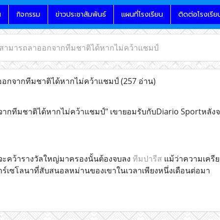
น
กิจกรรม
ข่าวประชาสัมพันธ์
แผนที่โรงเรียน
ติดต่อโรงเรีย
่สามารถลาออกจากทีมชาติได้หากไม่คว้าแชมป์
กจากทีมชาติได้หากไม่คว้าแชมป์
(257 อ่าน)
ทีมชาติได้หากไม่คว้าแชมป์" เขายอมรับกับDiario Sportหลังจ
ี่จะคว้ารางวัลใหญ่มาครองนั้นต้องจบลง
ทีมปารีส
แม้ว่าความเครีย
ร์เซโลนาที่สับสนอลหม่านของเขาในเวลาเพียงหนึ่งเดือนต่อมา