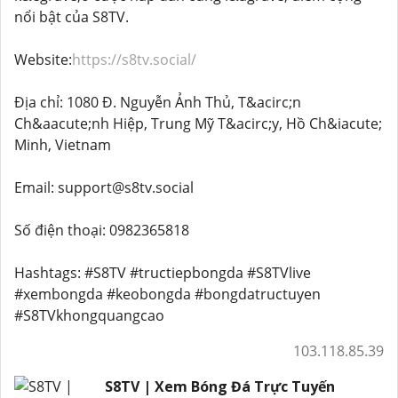
nổi bật của S8TV.
Website:
https://s8tv.social/
Địa chỉ: 1080 Đ. Nguyễn Ảnh Thủ, T&acirc;n
Ch&aacute;nh Hiệp, Trung Mỹ T&acirc;y, Hồ Ch&iacute;
Minh, Vietnam
Email: support@s8tv.social
Số điện thoại: 0982365818
Hashtags: #S8TV #tructiepbongda #S8TVlive
#xembongda #keobongda #bongdatructuyen
#S8TVkhongquangcao
103.118.85.39
S8TV | Xem Bóng Đá Trực Tuyến