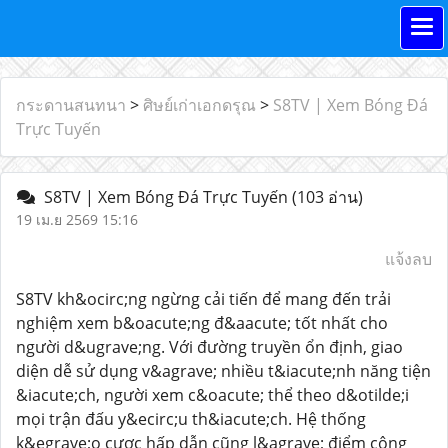
กระดานสนทนา
>
ศิษย์เก่าเอกดรุณ
>
S8TV | Xem Bóng Đá
Trực Tuyến
S8TV | Xem Bóng Đá Trực Tuyến
(103 อ่าน)
19 เม.ย 2569 15:16
แจ้งลบ
S8TV kh&ocirc;ng ngừng cải tiến để mang đến trải
nghiệm xem b&oacute;ng đ&aacute; tốt nhất cho
người d&ugrave;ng. Với đường truyền ổn định, giao
diện dễ sử dụng v&agrave; nhiều t&iacute;nh năng tiện
&iacute;ch, người xem c&oacute; thể theo d&otilde;i
mọi trận đấu y&ecirc;u th&iacute;ch. Hệ thống
k&egrave;o cược hấp dẫn cũng l&agrave; điểm cộng