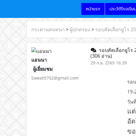
หน้าแรก
ประวัติโรงเรีย
กระดานสนทนา
>
ผู้ปกครอง
>
รอบคัดเลือกยูโร 20
รอบคัดเลือกยูโร 2
(306 อ่าน)
แอนนา
29 ก.ย. 2565 16:39
ผู้เยี่ยมชม
Sawattt702@gmail.com
รอบ
19-
วัน
แต
อั
ของ