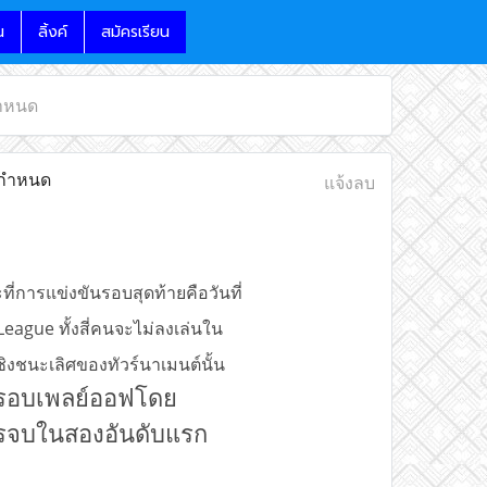
น
ลิ้งค์
สมัครเรียน
กำหนด
ี่กำหนด
แจ้งลบ
ี่การแข่งขันรอบสุดท้ายคือวันที่
League ทั้งสี่คนจะไม่ลงเล่นใน
ิงชนะเลิศของทัวร์นาเมนต์นั้น
ู่รอบเพลย์ออฟโดย
การจบในสองอันดับแรก