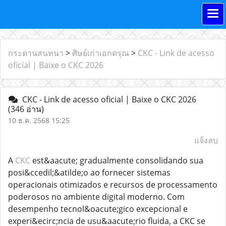
กระดานสนทนา
>
ศิษย์เก่าเอกดรุณ
>
CKC - Link de acesso
oficial | Baixe o CKC 2026
CKC - Link de acesso oficial | Baixe o CKC 2026
(346 อ่าน)
10 ธ.ค. 2568 15:25
แจ้งลบ
A
CKC
est&aacute; gradualmente consolidando sua
posi&ccedil;&atilde;o ao fornecer sistemas
operacionais otimizados e recursos de processamento
poderosos no ambiente digital moderno. Com
desempenho tecnol&oacute;gico excepcional e
experi&ecirc;ncia de usu&aacute;rio fluida, a CKC se