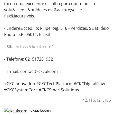
torna uma excelente escolha para quem busca
solu&ccedil;&otilde;es est&aacute;veis ​​e
flex&iacute;veis.
- Endere&ccedil;o: R. Iperoig, 516 - Perdizes, S&atilde;o
Paulo - SP, 05011, Brasil
- Site:
https://ckc.uk.com/
- Telefone: 021517281932
- E-mail: contact@ckcukcom
#CKCInnovation #CKCTechPlatform #CKCDigitalFlow
#CKCSystemCore #CKCSmartSolutions
42.116.121.186
ckcukcom