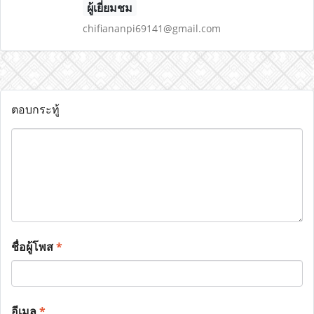
ผู้เยี่ยมชม
chifiananpi69141@gmail.com
ตอบกระทู้
ชื่อผู้โพส
*
อีเมล
*