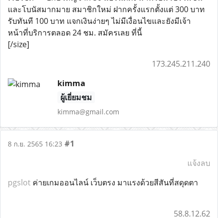
และโบนัสมากมาย สมาชิกใหม่ ฝากครั้งแรกตั้งแต่ 300 บาท
รับทันที 100 บาท แจกเงินง่ายๆ ไม่มีเงื่อนไขและยังมีเจ้า
หน้าที่บริการตลอด 24 ชม. สมัครเลย ที่นี้
[/size]
173.245.211.240
kimma
ผู้เยี่ยมชม
kimma@gmail.com
#1
8 ก.ย. 2565 16:23
แจ้งลบ
pgslot
ค่ายเกมออนไลน์ เว็บตรง มาแรงด้วยสีสันที่สดุดตา
58.8.12.62