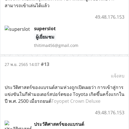
สามารถเข้าเล่นได้แล้ว
49.48.176.153
superslot
ผู้เยี่ยมชม
thitima456@gmail.com
#13
27 พ.ย. 2565 14:07
แจ้งลบ
ประวัติศาสตร์ของแบรนด์สามห่วงถูกเปิดเผยว่า การเข้าสู่การ
แข่งขันในกีฬามอเตอร์สปอร์ตของ Toyota เกิดขึ้นครั้งแรกใน
ปี พ.ศ. 2500 เมื่อรถยนต์
Toyopet Crown Deluxe
49.48.176.153
ประวัติศาสตร์ของแบรนด์