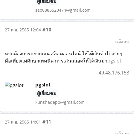
ผู้เยี่ยมชม
seo0886520474@gmail.com
#10
27 พ.ย. 2565 12:04
แจ้งลบ
หากต้องการอยากเล่น สล็อตออนไลน์ ให้ได้เงินทำได้ง่ายๆ
คือเพียงแค่ศึกษาเทคนิค การเล่นสล็อตให้ได้เงินมา
pgslot
49.48.176.153
pgslot
ผู้เยี่ยมชม
kunshadepo@gmail.com
#11
27 พ.ย. 2565 14:01
แจ้งลบ