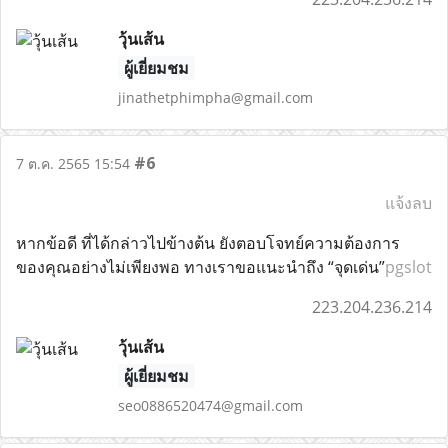
วุ้นเส้น
ผู้เยี่ยมชม
jinathetphimpha@gmail.com
#6
7 ต.ค. 2565 15:54
แจ้งลบ
หากข้อดี ที่ได้กล่าวไปข้างต้น ยังตอบโจทย์ความต้องการ
ของคุณอย่างไม่เพียงพอ ทางเราขอแนะนำถึง “จุดเด่น”
pgslot
223.204.236.214
วุ้นเส้น
ผู้เยี่ยมชม
seo0886520474@gmail.com