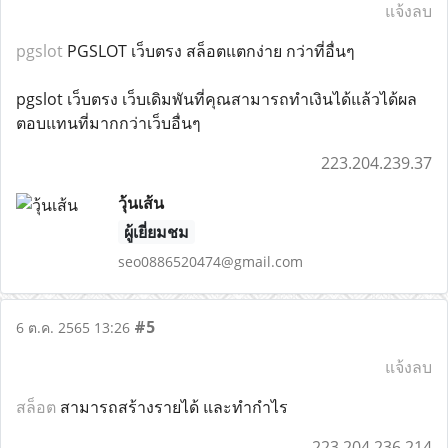
แจ้งลบ
pgslot
PGSLOT เว็บตรง สล็อตแตกง่าย กว่าที่อื่นๆ
pgslot เว็บตรง เว็บเดิมพันที่คุณสามารถทำเงินได้แล้วได้ผล
ตอบแทนที่มากกว่าเว็บอื่นๆ
223.204.239.37
วุ้นเส้น
ผู้เยี่ยมชม
seo0886520474@gmail.com
#5
6 ต.ค. 2565 13:26
แจ้งลบ
สล็อต
สามารถสร้างรายได้ และทำกำไร
223.204.236.214