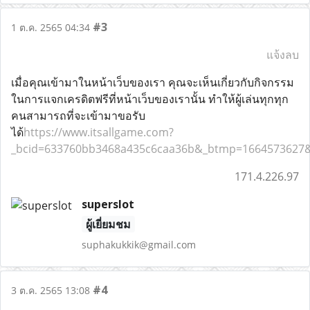
#3
1 ต.ค. 2565 04:34
แจ้งลบ
เมื่อคุณเข้ามาในหน้าเว็บของเรา คุณจะเห็นเกี่ยวกับกิจกรรม
ในการแจกเครดิตฟรีที่หน้าเว็บของเรานั้น ทำให้ผู้เล่นทุกทุก
คนสามารถที่จะเข้ามาขอรับ
ได้
https://www.itsallgame.com?
_bcid=633760bb3468a435c6caa36b&_btmp=1664573627&
171.4.226.97
superslot
ผู้เยี่ยมชม
suphakukkik@gmail.com
#4
3 ต.ค. 2565 13:08