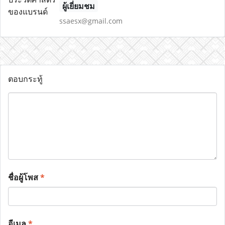
ผู้เยี่ยมชม
ssaesx@gmail.com
ตอบกระทู้
ชื่อผู้โพส
*
อีเมล
*