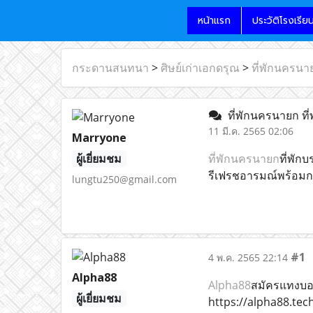
หน้าแรก
ประวัติโรงเรีย
กระดานสนทนา
>
ศิษย์เก่าเอกดรุณ
>
ที่พักนครนา
ที่พักนครนายก ที
11 มี.ค. 2565 02:06
Marryone
ผู้เยี่ยมชม
ที่พักนครนายก
ที่พัก
รีเฟรชอารมณ์พร้อมก
lungtu250@gmail.com
#1
4 พ.ค. 2565 22:14
Alpha88
Alpha88
สมัครแทงบอล 
ผู้เยี่ยมชม
https://alpha88.tec