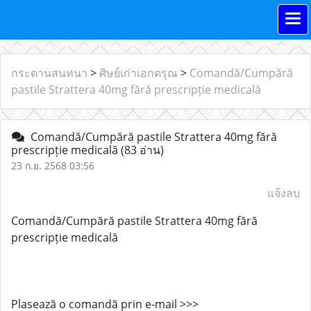
กระดานสนทนา
>
ศิษย์เก่าเอกดรุณ
>
Comandă/Cumpără
pastile Strattera 40mg fără prescripție medicală
Comandă/Cumpără pastile Strattera 40mg fără
prescripție medicală
(83 อ่าน)
23 ก.ย. 2568 03:56
แจ้งลบ
Comandă/Cumpără pastile Strattera 40mg fără
prescripție medicală
Plasează o comandă prin e-mail >>>