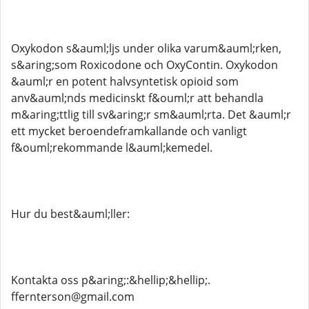
Oxykodon s&auml;ljs under olika varum&auml;rken,
s&aring;som Roxicodone och OxyContin. Oxykodon
&auml;r en potent halvsyntetisk opioid som
anv&auml;nds medicinskt f&ouml;r att behandla
m&aring;ttlig till sv&aring;r sm&auml;rta. Det &auml;r
ett mycket beroendeframkallande och vanligt
f&ouml;rekommande l&auml;kemedel.
Hur du best&auml;ller:
Kontakta oss p&aring;:&hellip;&hellip;.
ffernterson@gmail.com