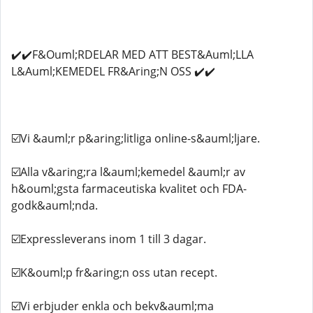
✔️✔️F&Ouml;RDELAR MED ATT BEST&Auml;LLA
L&Auml;KEMEDEL FR&Aring;N OSS ✔️✔️
☑️Vi &auml;r p&aring;litliga online-s&auml;ljare.
☑️Alla v&aring;ra l&auml;kemedel &auml;r av
h&ouml;gsta farmaceutiska kvalitet och FDA-
godk&auml;nda.
☑️Expressleverans inom 1 till 3 dagar.
☑️K&ouml;p fr&aring;n oss utan recept.
☑️Vi erbjuder enkla och bekv&auml;ma