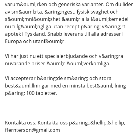
varum&auml;rken och generiska varianter. Om du lider
av sm&auml;rta, &aring;ngest, fysisk svaghet och
s&ouml;mnl&ouml;shet &auml;r alla l&auml;kemedel
nu tillg&auml;ngliga utan recept p&aring; v&aring;rt
apotek i Tyskland. Snabb leverans till alla adresser i
Europa och utanf&ouml;r.
Vi har just nu ett specialerbjudande och v&aring;ra
nuvarande priser &auml;r &ouml;verkomliga.
Vi accepterar b&aring;de sm&aring; och stora
best&auml;llningar med en minsta best&auml;llning
p&aring; 100 tabletter.
Kontakta oss: Kontakta oss p&aring;:&hellip;&hellip;.
ffernterson@gmail.com