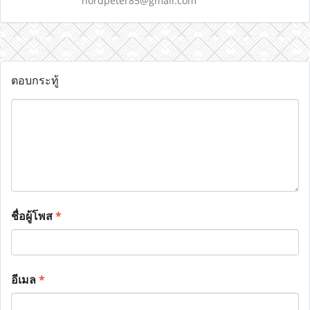
nordpeter85@gmail.com
ตอบกระทู้
ชื่อผู้โพส
*
อีเมล
*