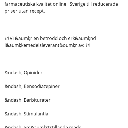
farmaceutiska kvalitet online i Sverige till reducerade
priser utan recept.
⚕️⚕️Vi &auml;r en betrodd och erk&auml;nd
l&auml;kemedelsleverant&ouml;r av: ⚕️⚕️
&ndash; Opioider
&ndash; Bensodiazepiner
&ndash; Barbiturater
&ndash; Stimulantia
&ndash; Sm&auml;rtstillande medel