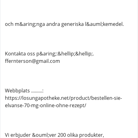
och m&aring;nga andra generiska l&auml;kemedel.
Kontakta oss p&aring;:&hellip;&hellip;.
ffernterson@gmail.com
Webbplats .........:
https://losungapotheke.net/product/bestellen-sie-
elvanse-70-mg-online-ohne-rezept/
Vi erbjuder &ouml;ver 200 olika produkter,