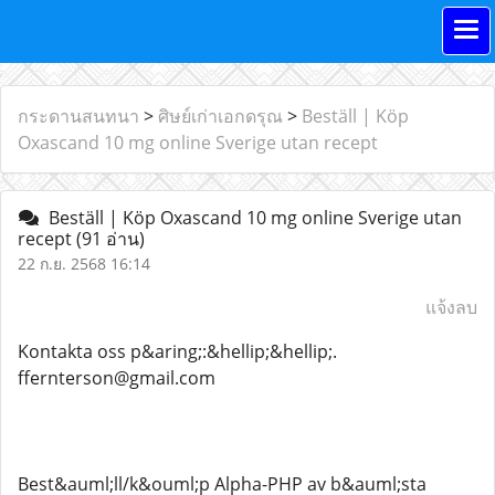
กระดานสนทนา
>
ศิษย์เก่าเอกดรุณ
>
Beställ | Köp
Oxascand 10 mg online Sverige utan recept
Beställ | Köp Oxascand 10 mg online Sverige utan
recept
(91 อ่าน)
22 ก.ย. 2568 16:14
แจ้งลบ
Kontakta oss p&aring;:&hellip;&hellip;.
ffernterson@gmail.com
Best&auml;ll/k&ouml;p Alpha-PHP av b&auml;sta