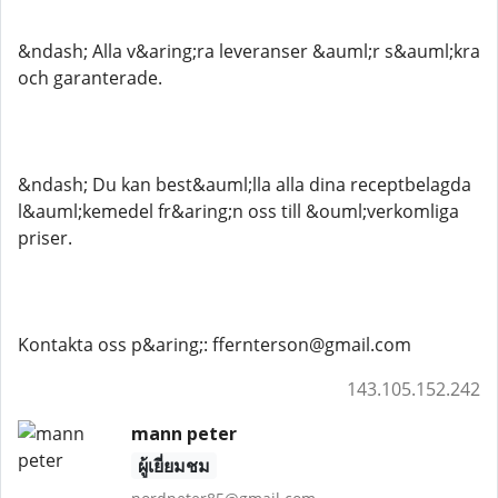
&ndash; Alla v&aring;ra leveranser &auml;r s&auml;kra
och garanterade.
&ndash; Du kan best&auml;lla alla dina receptbelagda
l&auml;kemedel fr&aring;n oss till &ouml;verkomliga
priser.
Kontakta oss p&aring;: ffernterson@gmail.com
143.105.152.242
mann peter
ผู้เยี่ยมชม