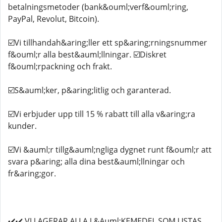
betalningsmetoder (bank&ouml;verf&ouml;ring,
PayPal, Revolut, Bitcoin).
☑️Vi tillhandah&aring;ller ett sp&aring;rningsnummer
f&ouml;r alla best&auml;llningar. ☑️Diskret
f&ouml;rpackning och frakt.
☑️S&auml;ker, p&aring;litlig och garanterad.
☑️Vi erbjuder upp till 15 % rabatt till alla v&aring;ra
kunder.
☑️Vi &auml;r tillg&auml;ngliga dygnet runt f&ouml;r att
svara p&aring; alla dina best&auml;llningar och
fr&aring;gor.
✔️✔️ VI LAGERAR ALLA L&Auml;KEMEDEL SOM LISTAS