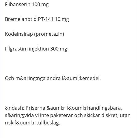
Flibanserin 100 mg
Bremelanotid PT-141 10 mg
Kodeinsirap (prometazin)
Filgrastim injektion 300 mg
Och m&aring;nga andra l&auml;kemedel.
&ndash; Priserna &auml;r f&ouml;rhandlingsbara,
s&aring;vida vi inte paketerar och skickar diskret, utan
risk f&ouml;r tullbeslag.