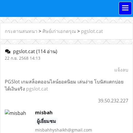
กระดานสนทนา
>
ศิษย์เก่าเอกดรุณ
>
pgslot.cat
pgslot.cat
(114 อ่าน)
22 ก.ย. 2568 14:13
แจ้งลบ
PGSlot เกมสล็อตออนไลน์ยอดนิยม เล่นง่าย โบนัสแตกบ่อย
ได้เงินจริง
pgslot.cat
39.50.232.227
misbah
ผู้เยี่ยมชม
misbahhyshaikh@gmail.com