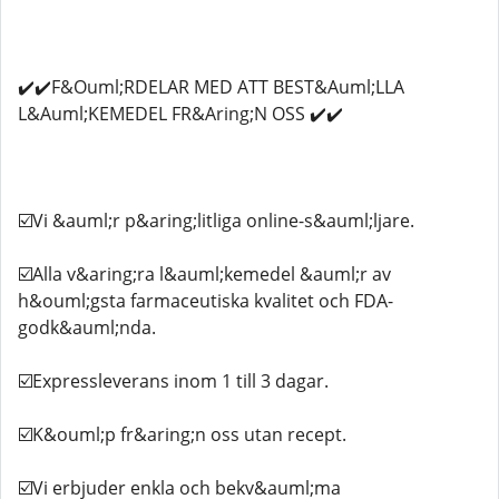
✔️✔️F&Ouml;RDELAR MED ATT BEST&Auml;LLA
L&Auml;KEMEDEL FR&Aring;N OSS ✔️✔️
☑️Vi &auml;r p&aring;litliga online-s&auml;ljare.
☑️Alla v&aring;ra l&auml;kemedel &auml;r av
h&ouml;gsta farmaceutiska kvalitet och FDA-
godk&auml;nda.
☑️Expressleverans inom 1 till 3 dagar.
☑️K&ouml;p fr&aring;n oss utan recept.
☑️Vi erbjuder enkla och bekv&auml;ma