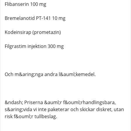
Flibanserin 100 mg
Bremelanotid PT-141 10 mg
Kodeinsirap (prometazin)
Filgrastim injektion 300 mg
Och m&aring;nga andra l&auml;kemedel.
&ndash; Priserna &auml;r f&ouml;rhandlingsbara,
s&aring;vida vi inte paketerar och skickar diskret, utan
risk f&ouml;r tullbeslag.