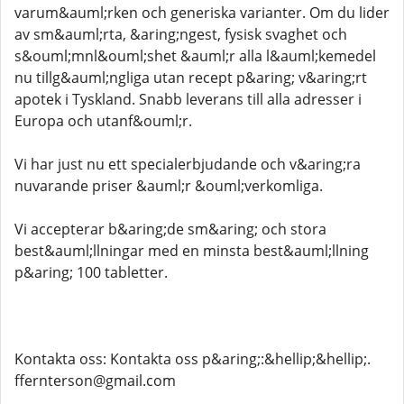
varum&auml;rken och generiska varianter. Om du lider
av sm&auml;rta, &aring;ngest, fysisk svaghet och
s&ouml;mnl&ouml;shet &auml;r alla l&auml;kemedel
nu tillg&auml;ngliga utan recept p&aring; v&aring;rt
apotek i Tyskland. Snabb leverans till alla adresser i
Europa och utanf&ouml;r.
Vi har just nu ett specialerbjudande och v&aring;ra
nuvarande priser &auml;r &ouml;verkomliga.
Vi accepterar b&aring;de sm&aring; och stora
best&auml;llningar med en minsta best&auml;llning
p&aring; 100 tabletter.
Kontakta oss: Kontakta oss p&aring;:&hellip;&hellip;.
ffernterson@gmail.com