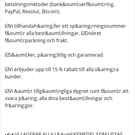
betalningsmetoder (bank&ouml;verf&ouml;ring,
PayPal, Revolut, Bitcoin).
☑️Vi tillhandah&aring;ller ett sp&aring;rningsnummer
f&ouml;r alla best&auml;llningar. ☑️Diskret
f&ouml;rpackning och frakt.
☑️S&auml;ker, p&aring;litlig och garanterad.
☑️Vi erbjuder upp till 15 % rabatt till alla v&aring;ra
kunder.
☑️Vi &auml;r tillg&auml;ngliga dygnet runt f&ouml;r att
svara p&aring; alla dina best&auml;llningar och
fr&aring;gor.
✔️✔️ VI LAGERAR ALLA L&Auml;KEMEDEL SOM LISTAS