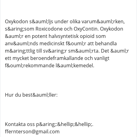
Oxykodon s&auml;ljs under olika varum&auml;rken,
s&aring;som Roxicodone och OxyContin. Oxykodon
&auml;r en potent halvsyntetisk opioid som
anv&auml;nds medicinskt f&ouml;r att behandla
m&aring;ttlig till sv&aring;r sm&auml;rta. Det &auml;r
ett mycket beroendeframkallande och vanligt
f&ouml;rekommande l&auml;kemedel.
Hur du best&auml;ller:
Kontakta oss p&aring;:&hellip;&hellip;.
ffernterson@gmail.com