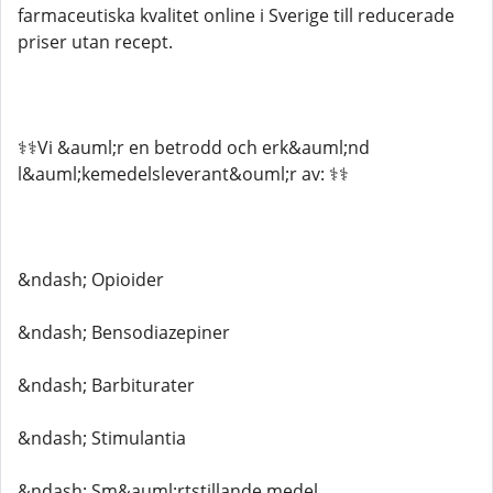
farmaceutiska kvalitet online i Sverige till reducerade
priser utan recept.
⚕️⚕️Vi &auml;r en betrodd och erk&auml;nd
l&auml;kemedelsleverant&ouml;r av: ⚕️⚕️
&ndash; Opioider
&ndash; Bensodiazepiner
&ndash; Barbiturater
&ndash; Stimulantia
&ndash; Sm&auml;rtstillande medel