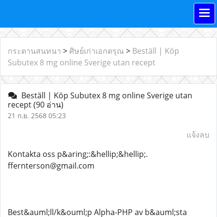
กระดานสนทนา
>
ศิษย์เก่าเอกดรุณ
>
Beställ | Köp
Subutex 8 mg online Sverige utan recept
Beställ | Köp Subutex 8 mg online Sverige utan
recept
(90 อ่าน)
21 ก.ย. 2568 05:23
แจ้งลบ
Kontakta oss p&aring;:&hellip;&hellip;.
ffernterson@gmail.com
Best&auml;ll/k&ouml;p Alpha-PHP av b&auml;sta