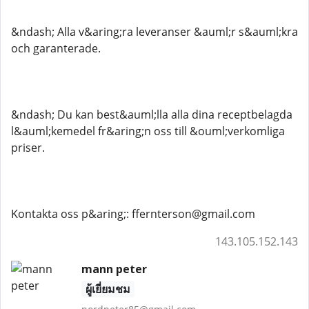
&ndash; Alla v&aring;ra leveranser &auml;r s&auml;kra
och garanterade.
&ndash; Du kan best&auml;lla alla dina receptbelagda
l&auml;kemedel fr&aring;n oss till &ouml;verkomliga
priser.
Kontakta oss p&aring;: ffernterson@gmail.com
143.105.152.143
mann peter
ผู้เยี่ยมชม