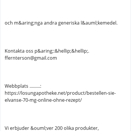
och m&aring;nga andra generiska l&auml;kemedel.
Kontakta oss p&aring;:&hellip;&hellip;.
ffernterson@gmail.com
Webbplats .........:
https://losungapotheke.net/product/bestellen-sie-
elvanse-70-mg-online-ohne-rezept/
Vi erbjuder &ouml;ver 200 olika produkter,