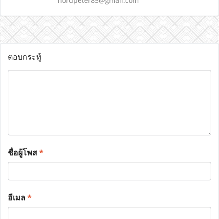
nordpeter85@gmail.com
ตอบกระทู้
ชื่อผู้โพส
*
อีเมล
*