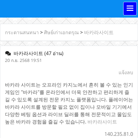
กระดานสนทนา
>
ศิษย์เก่าเอกดรุณ
>
바카라사이트
바카라사이트
(47 อ่าน)
20 ก.ย. 2568 19:51
แจ้งลบ
바카라 사이트는 오프라인 카지노에서 흔히 볼 수 있는 인기
게임인 "바카라"를 온라인에서 더욱 안전하고 편리하게 즐
길 수 있도록 설계된 전문 카지노 플랫폼입니다. 플레이어는
바카라 사이트를 방문할 필요 없이 집이나 모바일 기기에서
다양한 베팅 옵션과 라이브 딜러를 통해 전문적이고 몰입도
높은 바카라 경험을 즐길 수 있습니다.
바카라사이트
140.235.81.0