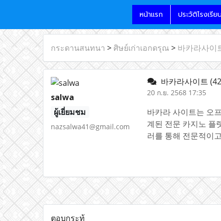
หน้าแรก
ประวัติโรงเรีย
กระดานสนทนา
>
ศิษย์เก่าเอกดรุณ
>
바카라사이
바카라사이트
(42
20 ก.ย. 2568 17:35
salwa
ผู้เยี่ยมชม
바카라 사이트는 오프
계된 전문 카지노 플
nazsalwa41@gmail.com
러를 통해 전문적이고
ตอบกระทู้