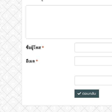
ชื่อผู้โพส
*
อีเมล
*
ตอบกลับ