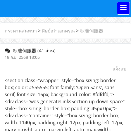
กระดานสนทนา
>
ศิษย์เก่าเอกดรุณ
>
标准伺服器
标准伺服器
(41 อ่าน)
18 ก.ย. 2568 18:05
แจ้งลบ
<section class="wrapper" style="box-sizing: border-
box; color: #555555; font-family: 'Open Sans', sans-
serif; font-size: 16px; background-color: #fdfdfd;">
<div class="wos-generateLinksSection up-down-space"
style="box-sizing: border-box; padding: 45px 0px;">
<div class="container" style="box-sizing: border-box;
width: 1140px; padding-right: 12px; padding-left: 12px;
margin-right: auto; margin-left: auto; max-width: