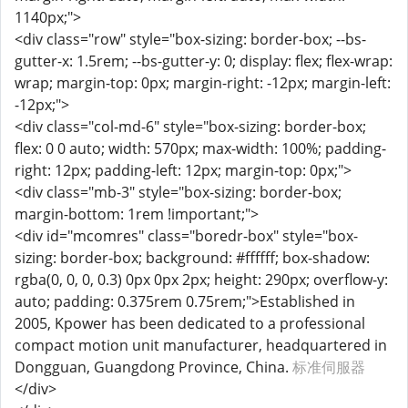
1140px;">
<div class="row" style="box-sizing: border-box; --bs-
gutter-x: 1.5rem; --bs-gutter-y: 0; display: flex; flex-wrap:
wrap; margin-top: 0px; margin-right: -12px; margin-left:
-12px;">
<div class="col-md-6" style="box-sizing: border-box;
flex: 0 0 auto; width: 570px; max-width: 100%; padding-
right: 12px; padding-left: 12px; margin-top: 0px;">
<div class="mb-3" style="box-sizing: border-box;
margin-bottom: 1rem !important;">
<div id="mcomres" class="boredr-box" style="box-
sizing: border-box; background: #ffffff; box-shadow:
rgba(0, 0, 0, 0.3) 0px 0px 2px; height: 290px; overflow-y:
auto; padding: 0.375rem 0.75rem;">Established in
2005, Kpower has been dedicated to a professional
compact motion unit manufacturer, headquartered in
Dongguan, Guangdong Province, China.
标准伺服器
</div>