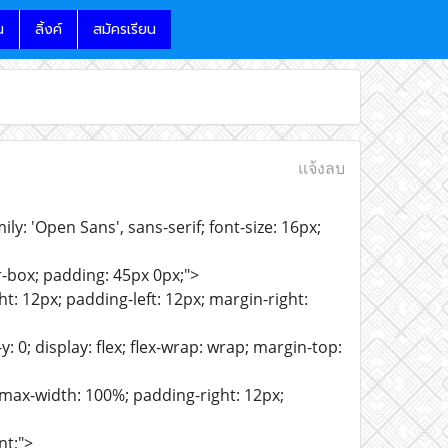
น
ลิ้งค์
สมัครเรียน
แจ้งลบ
y: 'Open Sans', sans-serif; font-size: 16px;
-box; padding: 45px 0px;">
t: 12px; padding-left: 12px; margin-right:
: 0; display: flex; flex-wrap: wrap; margin-top:
; max-width: 100%; padding-right: 12px;
nt;">