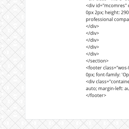
<div id="mcomres" cl
0px 2px; height: 29
professional compa
</div>
</div>
</div>
</div>
</div>
</section>
<footer class="wos-f
0px; font-family: 'Op
<div class="containe
auto; margin-left: a
</footer>