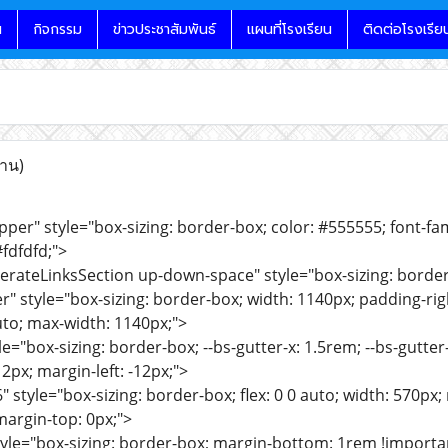
น
กิจกรรม
ข่าวประชาสัมพันธ์
แผนที่โรงเรียน
ติดต่อโรงเรีย
่าน)
per" style="box-sizing: border-box; color: #555555; font-famil
fdfdfd;">
erateLinksSection up-down-space" style="box-sizing: border
r" style="box-sizing: border-box; width: 1140px; padding-righ
uto; max-width: 1140px;">
e="box-sizing: border-box; --bs-gutter-x: 1.5rem; --bs-gutter-y
12px; margin-left: -12px;">
" style="box-sizing: border-box; flex: 0 0 auto; width: 570px
margin-top: 0px;">
tyle="box-sizing: border-box; margin-bottom: 1rem !importa