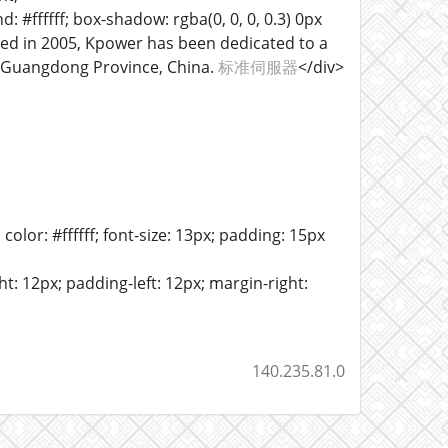
 #ffffff; box-shadow: rgba(0, 0, 0, 0.3) 0px
hed in 2005, Kpower has been dedicated to a
 Guangdong Province, China.
标准伺服器
</div>
lor: #ffffff; font-size: 13px; padding: 15px
t: 12px; padding-left: 12px; margin-right:
140.235.81.0