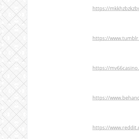
https://mkkhzbzkzbv
https://www.tumbl
https://mv66casino
https://www.behan
https://www.reddit