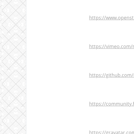
https://www.opens
https://vimeo.com
https://github.com
https://community.f
https://gravatar.c