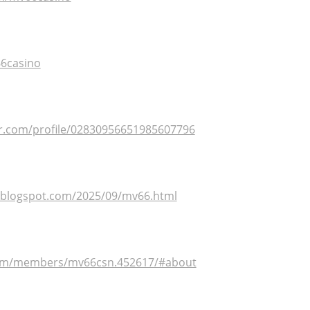
66casino
r.com/profile/02830956651985607796
.blogspot.com/2025/09/mv66.html
.com/members/mv66csn.452617/#about