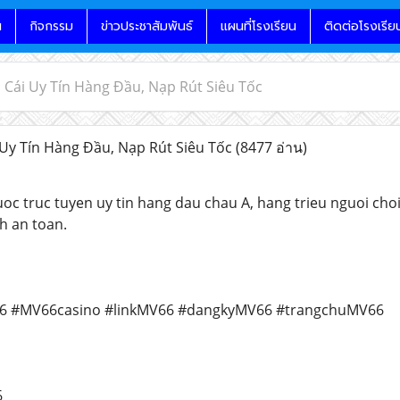
น
กิจกรรม
ข่าวประชาสัมพันธ์
แผนที่โรงเรียน
ติดต่อโรงเรีย
Cái Uy Tín Hàng Đầu, Nạp Rút Siêu Tốc
Uy Tín Hàng Đầu, Nạp Rút Siêu Tốc
(8477 อ่าน)
uoc truc tuyen uy tin hang dau chau A, hang trieu nguoi choi 
h an toan.
6 #MV66casino #linkMV66 #dangkyMV66 #trangchuMV66
6