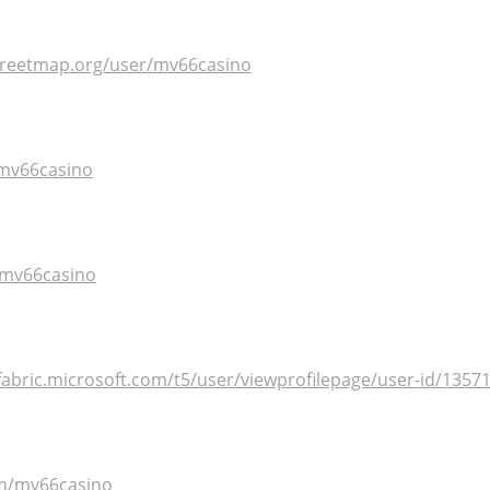
treetmap.org/user/mv66casino
/mv66casino
/mv66casino
abric.microsoft.com/t5/user/viewprofilepage/user-id/1357
om/mv66casino