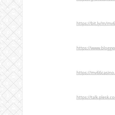
https://bit.ly/m/mv
https://www.blogge
https://mv66casino
https://talk.plesk