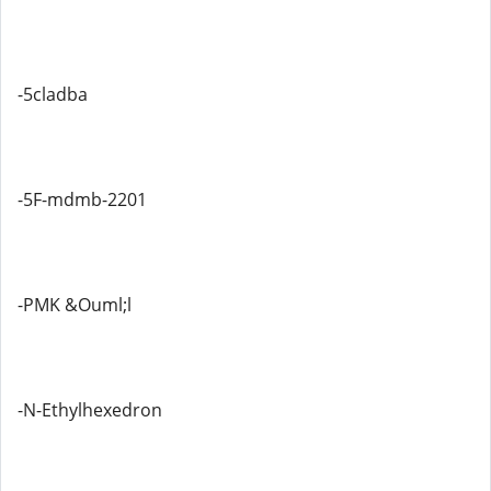
-5cladba
-5F-mdmb-2201
-PMK &Ouml;l
-N-Ethylhexedron