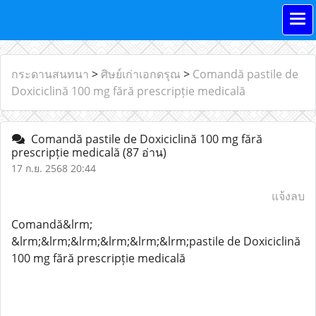
กระดานสนทนา
>
ศิษย์เก่าเอกดรุณ
>
Comandă‎ ‎‎‎‎‎pastile de
Doxiciclină 100 mg fără prescripție medicală
Comandă‎ ‎‎‎‎‎pastile de Doxiciclină 100 mg fără
prescripție medicală
(87 อ่าน)
17 ก.ย. 2568 20:44
แจ้งลบ
Comandă&lrm;
&lrm;&lrm;&lrm;&lrm;&lrm;&lrm;pastile de Doxiciclină
100 mg fără prescripție medicală