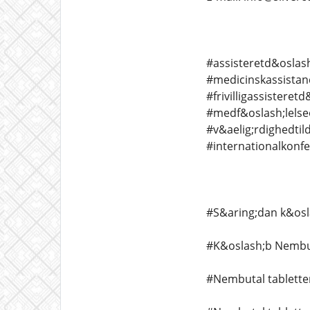
#assisteretd&oslash
#medicinskassistan
#frivilligassistere
#medf&oslash;lelse
#v&aelig;rdighedtil
#internationalkon
#S&aring;dan k&osl
#K&oslash;b Nembut
#Nembutal tablette