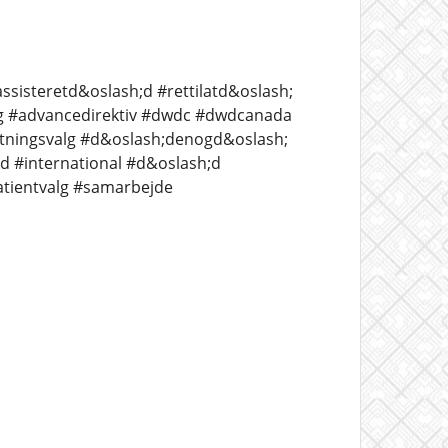
ssisteretd&oslash;d #rettilatd&oslash;
ing #advancedirektiv #dwdc #dwdcanada
lutningsvalg #d&oslash;denogd&oslash;
 #international #d&oslash;d
patientvalg #samarbejde