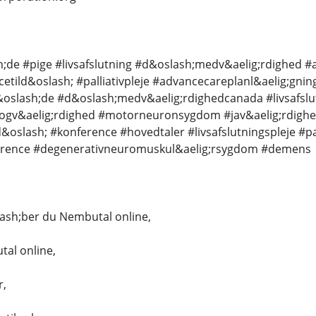
;de #pige #livsafslutning #d&oslash;medv&aelig;rdighed #a
cetild&oslash; #palliativpleje #advancecareplanl&aelig;gn
td&oslash;de #d&oslash;medv&aelig;rdighedcanada #livsafs
ogv&aelig;rdighed #motorneuronsygdom #jav&aelig;rdighed
d&oslash; #konference #hovedtaler #livsafslutningspleje #
ference #degenerativneuromuskul&aelig;rsygdom #demens
ash;ber du Nembutal online,
al online,
r,