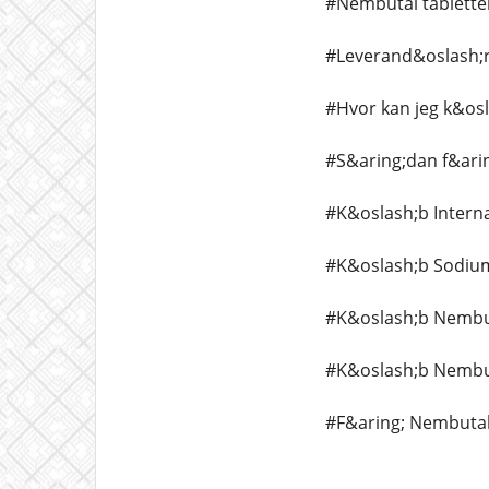
#Nembutal tabletter 
#Leverand&oslash;r
#Hvor kan jeg k&os
#S&aring;dan f&ari
#K&oslash;b Interna
#K&oslash;b Sodium
#K&oslash;b Nembut
#K&oslash;b Nembut
#F&aring; Nembutal