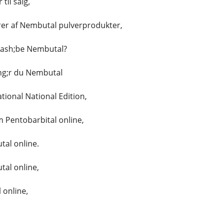
til salg,
er af Nembutal pulverprodukter,
lash;be Nembutal?
ng;r du Nembutal
tional National Edition,
 Pentobarbital online,
al online.
al online,
 online,