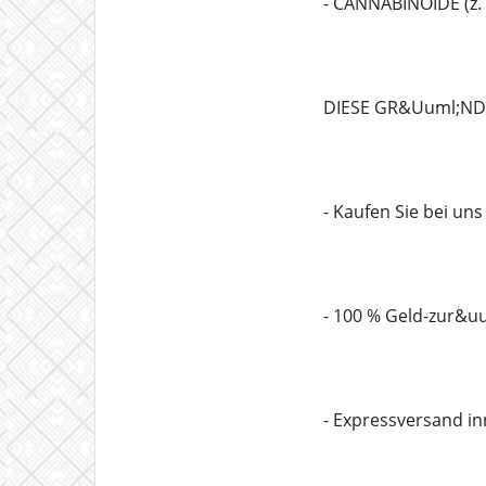
- CANNABINOIDE (z.
DIESE GR&Uuml;NDE
- Kaufen Sie bei un
- 100 % Geld-zur&u
- Expressversand in