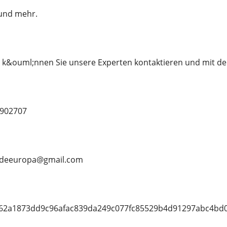
und mehr.
, k&ouml;nnen Sie unsere Experten kontaktieren und mit d
902707
iadeeuropa@gmail.com
6962a1873dd9c96afac839da249c077fc85529b4d91297abc4bd