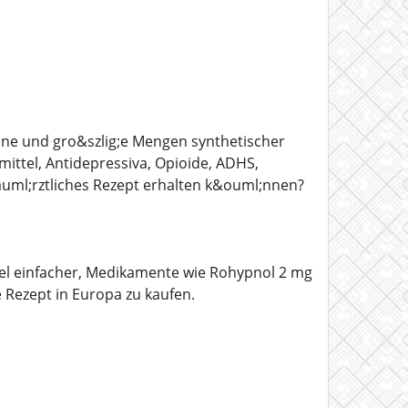
eine und gro&szlig;e Mengen synthetischer
ittel, Antidepressiva, Opioide, ADHS,
uml;rztliches Rezept erhalten k&ouml;nnen?
el einfacher, Medikamente wie Rohypnol 2 mg
Rezept in Europa zu kaufen.