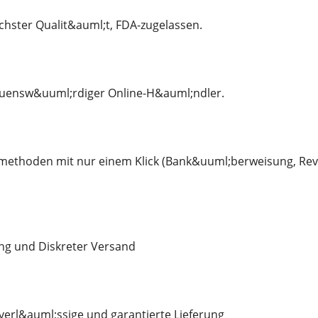
hster Qualit&auml;t, FDA-zugelassen.
rauensw&uuml;rdiger Online-H&auml;ndler.
smethoden mit nur einem Klick (Bank&uuml;berweisung, Re
ung und Diskreter Versand
verl&auml;ssige und garantierte Lieferung