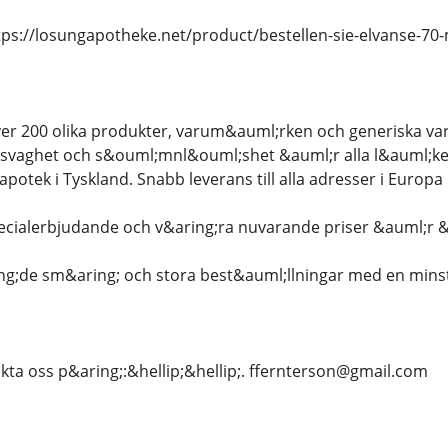
 https://losungapotheke.net/product/bestellen-sie-elvanse-7
er 200 olika produkter, varum&auml;rken och generiska var
k svaghet och s&ouml;mnl&ouml;shet &auml;r alla l&auml;ke
apotek i Tyskland. Snabb leverans till alla adresser i Europ
specialerbjudande och v&aring;ra nuvarande priser &auml;r 
ng;de sm&aring; och stora best&auml;llningar med en minst
kta oss p&aring;:&hellip;&hellip;. ffernterson@gmail.com