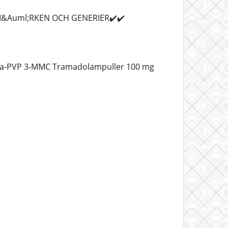
 M&Auml;RKEN OCH GENERIER✔️✔️
lfa-PVP 3-MMC Tramadolampuller 100 mg