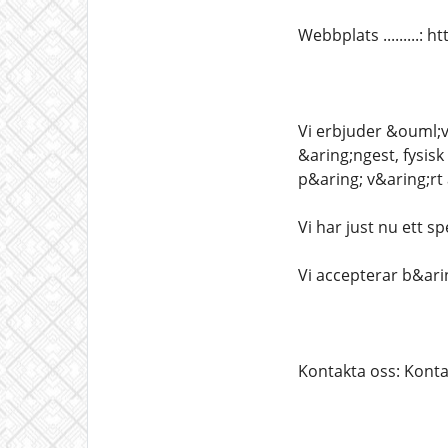
Webbplats .........:
Vi erbjuder &ouml;v
&aring;ngest, fysis
p&aring; v&aring;rt 
Vi har just nu ett 
Vi accepterar b&ari
Kontakta oss: Konta