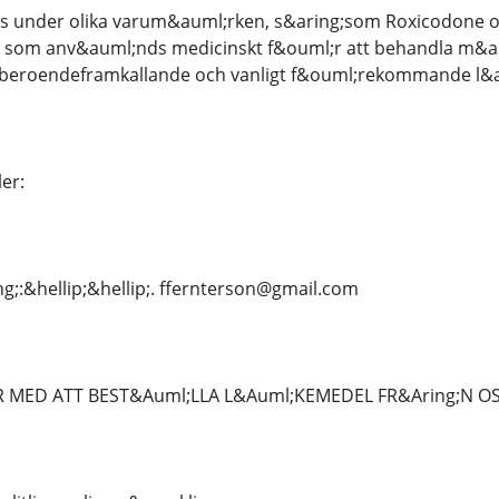
s under olika varum&auml;rken, s&aring;som Roxicodone o
d som anv&auml;nds medicinskt f&ouml;r att behandla m&arin
 beroendeframkallande och vanligt f&ouml;rekommande l&
er:
g;:&hellip;&hellip;. ffernterson@gmail.com
 MED ATT BEST&Auml;LLA L&Auml;KEMEDEL FR&Aring;N OS