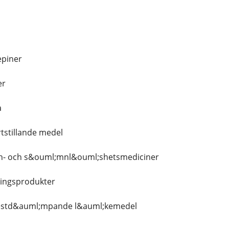
epiner
er
a
stillande medel
- och s&ouml;mnl&ouml;shetsmediciner
ingsprodukter
estd&auml;mpande l&auml;kemedel