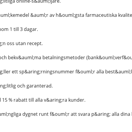
;litliga online-s&auml;ljare.
l&auml;kemedel &auml;r av h&ouml;gsta farmaceutiska kvali
om 1 till 3 dagar.
;n oss utan recept.
 och bekv&auml;ma betalningsmetoder (bank&ouml;verf&ouml;
ng;ller ett sp&aring;rningsnummer f&ouml;r alla best&auml;l
g;litlig och garanterad.
l 15 % rabatt till alla v&aring;ra kunder.
uml;ngliga dygnet runt f&ouml;r att svara p&aring; alla dina