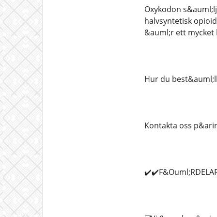
Oxykodon s&auml;lj
halvsyntetisk opioi
&auml;r ett mycket
Hur du best&auml;ll
Kontakta oss p&arin
✔️✔️F&Ouml;RDELAR