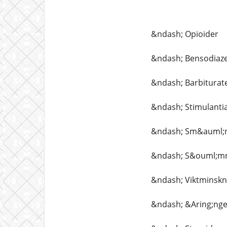
&ndash; Opioider
&ndash; Bensodiaz
&ndash; Barbiturat
&ndash; Stimulanti
&ndash; Sm&auml;rt
&ndash; S&ouml;mn
&ndash; Viktminskn
&ndash; &Aring;ng