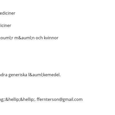
ediciner
ciner
f&ouml;r m&auml;n och kvinnor
dra generiska l&auml;kemedel.
g;:&hellip;&hellip;. ffernterson@gmail.com