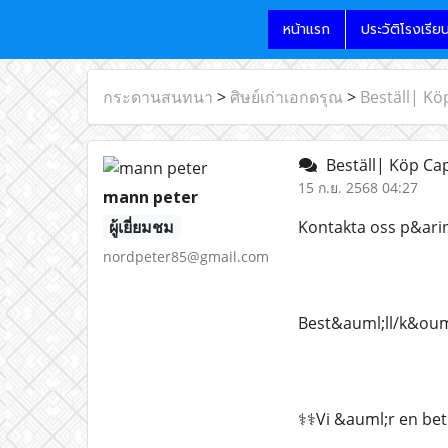
หน้าแรก
ประวัติโรงเรีย
กระดานสนทนา
>
ศิษย์เก่าเอกดรุณ
>
Beställ| Kö
Beställ| Köp Cap
15 ก.ย. 2568 04:27
mann peter
ผู้เยี่ยมชม
Kontakta oss p&arin
nordpeter85@gmail.com
Best&auml;ll/k&ouml
⚕️⚕️Vi &auml;r en b