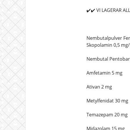
✔️✔️ VI LAGERAR A
Nembutalpulver Fen
Skopolamin 0,5 mg/
Nembutal Pentobarb
Amfetamin 5 mg
Ativan 2 mg
Metylfenidat 30 mg
Temazepam 20 mg
Midazolam 15 mg