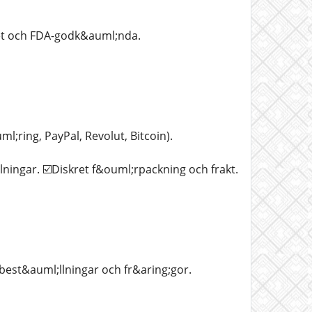
tet och FDA-godk&auml;nda.
ring, PayPal, Revolut, Bitcoin).
lningar. ☑️Diskret f&ouml;rpackning och frakt.
 best&auml;llningar och fr&aring;gor.