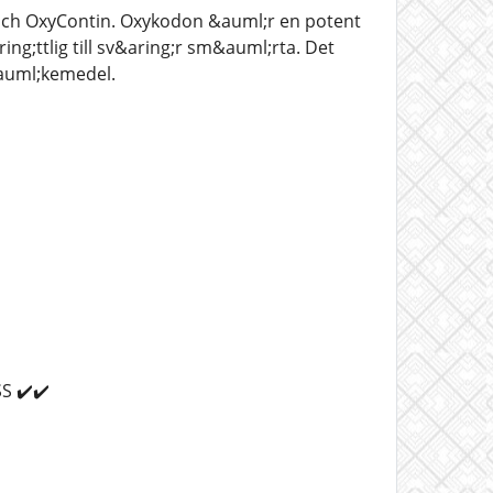
ch OxyContin. Oxykodon &auml;r en potent
g;ttlig till sv&aring;r sm&auml;rta. Det
auml;kemedel.
S ✔️✔️