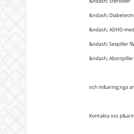
&ndash; Steroider
&ndash; Diabetesm
&ndash; ADHD-medi
&ndash; Sexpiller 
&ndash; Abortpiller
och m&aring;nga an
Kontakta oss p&arin