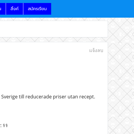
น
ลิ้งค์
สมัครเรียน
แจ้งลบ
verige till reducerade priser utan recept.
⚕️⚕️