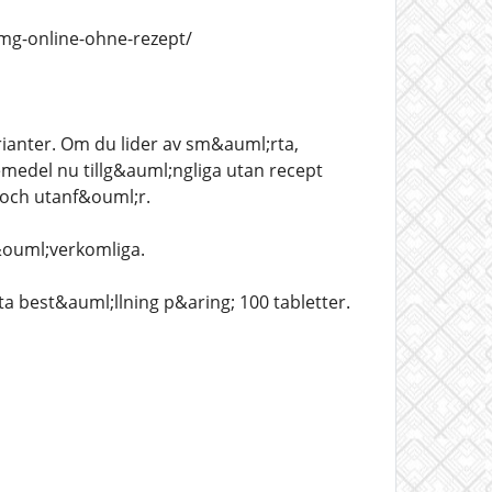
0-mg-online-ohne-rezept/
ianter. Om du lider av sm&auml;rta,
medel nu tillg&auml;ngliga utan recept
a och utanf&ouml;r.
&ouml;verkomliga.
a best&auml;llning p&aring; 100 tabletter.