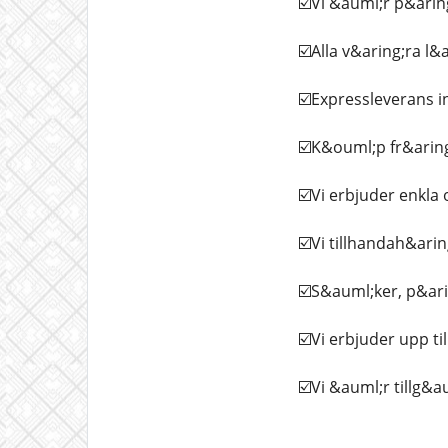
☑️Vi &auml;r p&aring
☑️Alla v&aring;ra 
☑️Expressleverans in
☑️K&ouml;p fr&aring
☑️Vi erbjuder enkla
☑️Vi tillhandah&ari
☑️S&auml;ker, p&arin
☑️Vi erbjuder upp til
☑️Vi &auml;r tillg&a